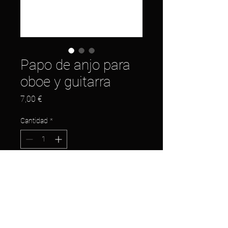
Papo de anjo para
oboe y guitarra
Precio
7,00 €
Cantidad
*
Agregar al carrito
Envíame un mensaje si deseas
comprarlo y tocarlo.
Compuesto por Radamés Gnattali.